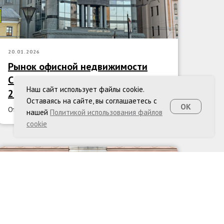
20.01.2026
Рынок офисной недвижимости
Санкт-Петербурга. Обзор итогов
Наш сайт использует файлы cookie.
2025
Оставаясь на сайте, вы соглашаетесь с
OK
Отчет NF Group за 2025 год.
нашей
Политикой использования файлов
cookie
НОВОСТИ СЕТИ ICON
СМИ О НАС